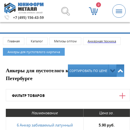
0
ОСНОВА КРЕПКИХ СВЯЗЕЙ
5000 рублей.
Метизы и крепежные изделия оптом. Миним
+7 (495) 156-43-59
Главная
Каталог
Метизы оптом
Анкерная техника
Анкеры для пустотелого кирпича
Анкеры для пустотелого кирпича в Санкт-
СОРТИРОВАТЬ ПО ЦЕНЕ
Петербурге
ФИЛЬТР ТОВАРОВ
Цена
Наименование
Цена за .
от
до
6 Анкер забиваемый латунный
5.90 руб.