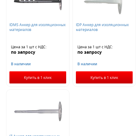
IDMS Анкер для изоляционных
IDP Анкер для изоляционных
Не нашли ничего подходящего?
материалов
материалов
Оставьте заявку - мы найдем то, что вам нужно
Цена за 1 шт
с НДС
:
Цена за 1 шт
с НДС
:
по запросу
по запросу
В наличии
В наличии
Купить в 1 клик
Купить в 1 клик
Жду звонка
IZ Анкер для изоляционных