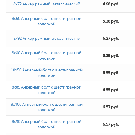
8х72 Анкер рамный металлический
4.98 руб.
Новинка
8х60 Анкерный болт с шестигранной
5.38 руб.
головкой
Да
8х92 Анкер рамный металлический
6.27 руб.
Величина скидки
10%
8х80 Анкерный болт с шестигранной
6.39 руб.
головкой
Не нашли ничего подходящего?
10х50 Анкерный болт с шестигранной
6.55 руб.
головкой
Оставьте заявку - мы найдем то, что вам нужно
8х85 Анкерный болт с шестигранной
6.55 руб.
головкой
8х100 Анкерный болт с шестигранной
6.57 руб.
головкой
8х90 Анкерный болт с шестигранной
6.57 руб.
головкой
Жду звонка