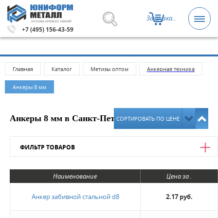
Загрузка...
ОСНОВА КРЕПКИХ СВЯЗЕЙ
0 рублей.
Метизы и крепежные изделия оптом. Минималь
+7 (495) 156-43-59
Главная
Каталог
Метизы оптом
Анкерная техника
Анкеры 8 мм
Анкеры 8 мм в Санкт-Петербурге
СОРТИРОВАТЬ ПО ЦЕНЕ
ФИЛЬТР ТОВАРОВ
Цена
Наименование
Цена за .
от
до
Анкер забивной стальной d8
2.17 руб.