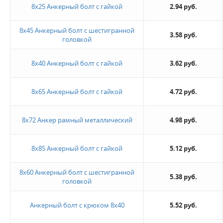
8х25 Анкерный болт с гайкой
2.94 руб.
Новинка
8х45 Анкерный болт с шестигранной
3.58 руб.
головкой
Да
8х40 Анкерный болт с гайкой
3.62 руб.
Величина скидки
10%
8х65 Анкерный болт с гайкой
4.72 руб.
20%
8х72 Анкер рамный металлический
4.98 руб.
Не нашли ничего подходящего?
Оставьте заявку - мы найдем то, что вам нужно
8х85 Анкерный болт с гайкой
5.12 руб.
8х60 Анкерный болт с шестигранной
5.38 руб.
головкой
Анкерный болт с крюком 8х40
5.52 руб.