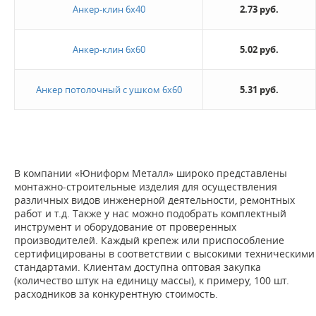
Анкер-клин 6х40
2.73 руб.
Новинка
Анкер-клин 6х60
5.02 руб.
Да
Анкер потолочный с ушком 6х60
5.31 руб.
Величина скидки
10%
20%
В компании «Юниформ Металл» широко представлены
Не нашли ничего подходящего?
монтажно-строительные изделия для осуществления
различных видов инженерной деятельности, ремонтных
Оставьте заявку - мы найдем то, что вам нужно
работ и т.д. Также у нас можно подобрать комплектный
инструмент и оборудование от проверенных
производителей. Каждый крепеж или приспособление
сертифицированы в соответствии с высокими техническими
стандартами. Клиентам доступна оптовая закупка
(количество штук на единицу массы), к примеру, 100 шт.
расходников за конкурентную стоимость.