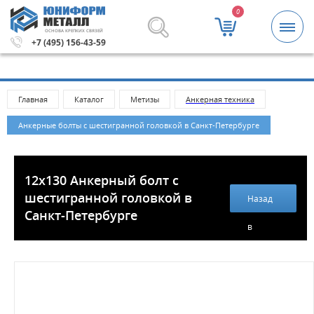
0
ОСНОВА КРЕПКИХ СВЯЗЕЙ
.
Метизы и крепежные изделия оптом. Минимальная сум
+7 (495) 156-43-59
Главная
Каталог
Метизы
Анкерная техника
Анкерные болты с шестигранной головкой в Санкт-Петербурге
12х130 Анкерный болт с
шестигранной головкой в
Назад
Санкт-Петербурге
в
каталог