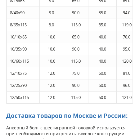
8/15x65
8.0
65.0
35.0
69.0
8/40x90
8.0
90.0
35.0
94.0
8/65x115
8.0
115.0
35.0
119.0
10/10x65
10.0
65.0
40.0
70.0
10/35x90
10.0
90.0
40.0
95.0
10/60x115
10.0
115.0
40.0
120.0
12/10x75
12.0
75.0
50.0
81.0
12/25x90
12.0
90.0
50.0
96.0
12/50x115
12.0
115.0
50.0
121.0
Доставка товаров по Москве и России:
Анкерный болт с шестигранной головкой используется
при необходимости прикрепить тяжелые конструкции