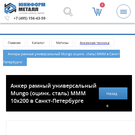
0
ОСНОВА КРЕПКИХ СВЯЗЕЙ
Метизы и крепежные изделия оптом. Минимальная сумм
+7 (495) 156-43-59
Главная
Каталог
Метизы
Анкерная техника
Анкеры рамные универсальный Mungo (оцинк. сталь) МММ в Санкт-
Петербурге
Анкер рамный универсальный
Mungo (оцинк. сталь) MMM
Назад
10x200 в Санкт-Петербурге
в
каталог