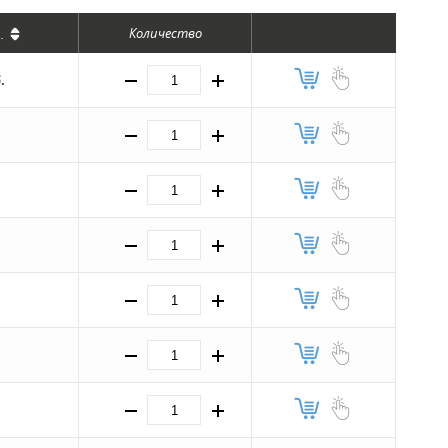
Количество
т
.
.
.
.
.
.
.
.