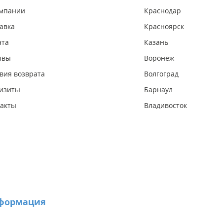
омпании
Краснодар
авка
Красноярск
ата
Казань
ывы
Воронеж
вия возврата
Волгоград
изиты
Барнаул
акты
Владивосток
формация