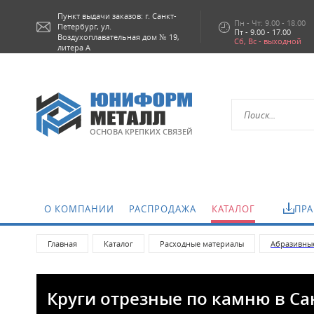
Пункт выдачи заказов: г.
Санкт-
Пн - Чт: 9.00 - 18.00
Петербург,
ул.
Пт - 9.00 - 17.00
Воздухоплавательная дом № 19,
Сб, Вс - выходной
литера А
ОСНОВА КРЕПКИХ СВЯЗЕЙ
О КОМПАНИИ
РАСПРОДАЖА
КАТАЛОГ
ПРА
Главная
Каталог
Расходные материалы
Абразивны
Круги отрезные по камню в Са