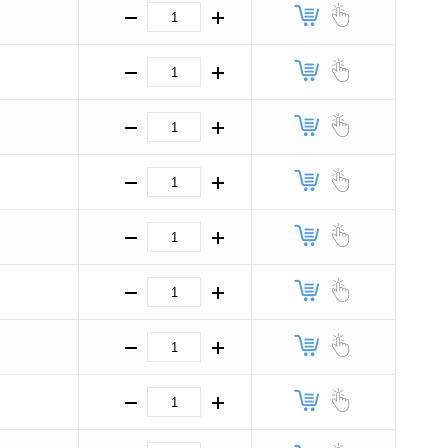
.
.
.
.
.
.
.
.