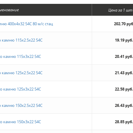
менование
Цена за
1 ш
ню 400х4х32 54С 80 м/с стац
202.70 руб
о камню 115х2.5х22 54С
19.19 руб
по камню 115х3х22 54С
20.41 руб
о камню 125х2.5х22 54С
21.43 руб
по камню 125х3х22 54С
22.58 руб
о камню 150х2.5х22 54С
26.43 руб
по камню 150х3х22 54С
28.85 руб