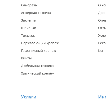
Саморезы
О к
Анкерная техника
Дост
Заклепки
Опл
Шпильки
Отз
Такелаж
Усло
Нержавеющий крепеж
Рекв
Пластиковый крепеж
Конт
Винты
Дюбельная техника
Химический крепёж
Услуги
Ин